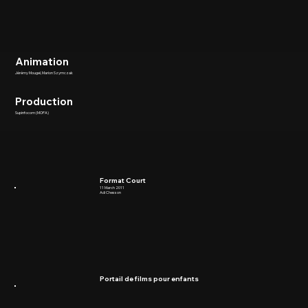
Animation
Jérémy Mougel, Marion Szymczak
Production
Supinfocom (MOPA)
Format Court
11 March 2011
Adi Chesson
Portail de films pour enfants