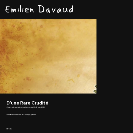
Emilien Davaud
D'une Rare Crudité
Court métrage animation, Ordinateur 3D, 8 min, 2010
Sweet and cruel tales in a strange garden.
My role :