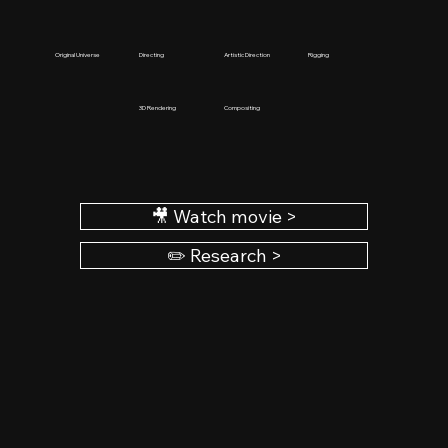
Original Universe
Directing
Artistic Direction
Rigging
3D Rendering
Compositing
🎥 Watch movie >
✏️ Research >